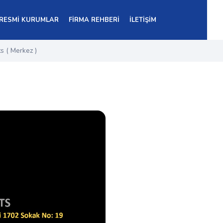
RESMİ KURUMLAR
FİRMA REHBERİ
İLETİŞİM
s ( Merkez )