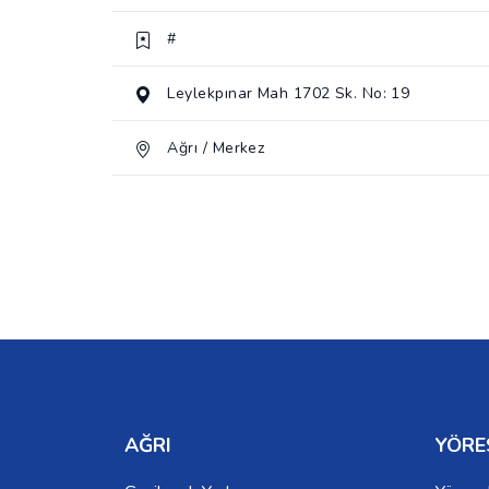
#
Leylekpınar Mah 1702 Sk. No: 19
Ağrı / Merkez
AĞRI
YÖRE