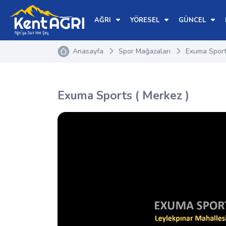
AĞRI
YÖRESEL
GÜNCEL
Anasayfa
Spor Mağazaları
Exuma Sport
Exuma Sports ( Merkez )