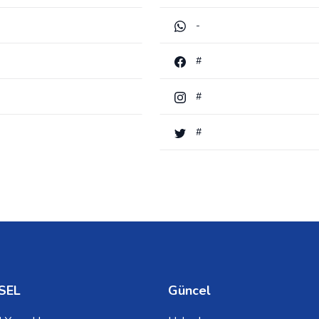
-
#
#
#
SEL
Güncel