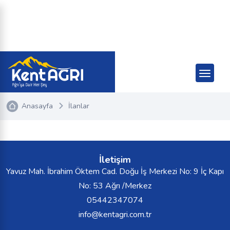
Anasayfa
İlanlar
İletişim
Yavuz Mah. İbrahim Öktem Cad. Doğu İş Merkezi No: 9 İç Kapı
No: 53 Ağrı /Merkez
05442347074
info@kentagri.com.tr