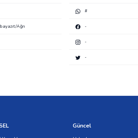
#
bayazıt/Ağrı
-
-
-
SEL
Güncel