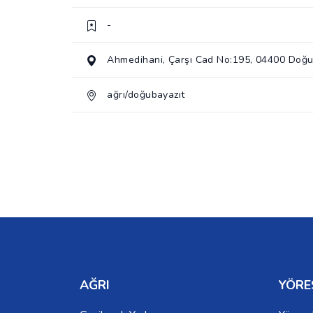
-
Ahmedihani, Çarşı Cad No:195, 04400 Doğu
ağrı/doğubayazıt
AĞRI
YÖRE