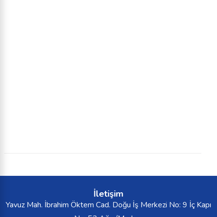
İletişim
Yavuz Mah. İbrahim Öktem Cad. Doğu İş Merkezi No: 9 İç Kapı