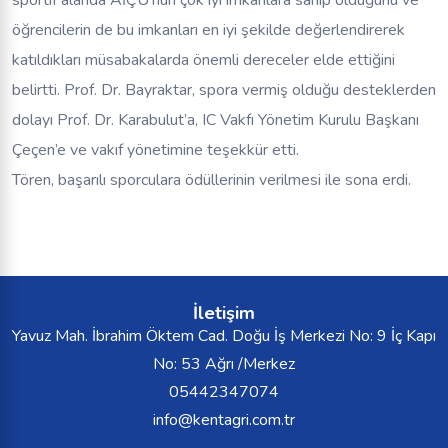
sportif alanda AİÇÜ’nün çok iyi imkanlara sahip olduğunu ve
öğrencilerin de bu imkanları en iyi şekilde değerlendirerek
katıldıkları müsabakalarda önemli dereceler elde ettiğini
belirtti. Prof. Dr. Bayraktar, spora vermiş olduğu desteklerden
dolayı Prof. Dr. Karabulut’a, IC Vakfı Yönetim Kurulu Başkanı
Çeçen’e ve vakıf yönetimine teşekkür etti.
Tören, başarılı sporculara ödüllerinin verilmesi ile sona erdi.
İletişim
Yavuz Mah. İbrahim Öktem Cad. Doğu İş Merkezi No: 9 İç Kapı
No: 53 Ağrı /Merkez
05442347074
info@kentagri.com.tr