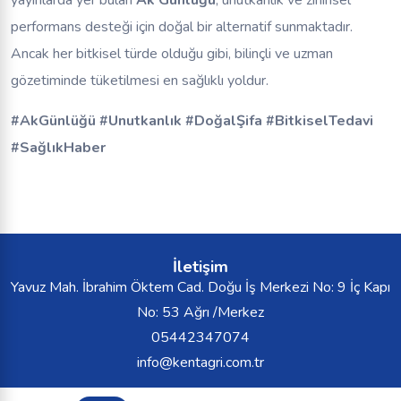
yayınlarda yer bulan
Ak Günlüğü
, unutkanlık ve zihinsel
performans desteği için doğal bir alternatif sunmaktadır.
Ancak her bitkisel türde olduğu gibi, bilinçli ve uzman
gözetiminde tüketilmesi en sağlıklı yoldur.
#AkGünlüğü #Unutkanlık #DoğalŞifa #BitkiselTedavi
#SağlıkHaber
İletişim
Yavuz Mah. İbrahim Öktem Cad. Doğu İş Merkezi No: 9 İç Kapı
No: 53 Ağrı /Merkez
05442347074
info@kentagri.com.tr
Kent Ağrı Tüm Hakları Saklıdır.