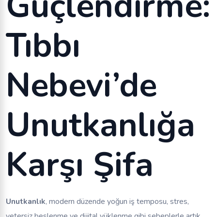
Güçlendirme:
Tıbbı
Nebevi’de
Unutkanlığa
Karşı Şifa
Unutkanlık
, modern düzende yoğun iş temposu, stres,
yetersiz beslenme ve dijital yüklenme gibi sebeplerle artık