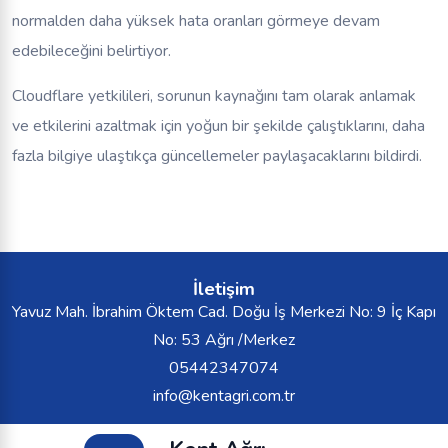
normalden daha yüksek hata oranları görmeye devam
edebileceğini belirtiyor.
Cloudflare yetkilileri, sorunun kaynağını tam olarak anlamak
ve etkilerini azaltmak için yoğun bir şekilde çalıştıklarını, daha
fazla bilgiye ulaştıkça güncellemeler paylaşacaklarını bildirdi.
İletişim
Yavuz Mah. İbrahim Öktem Cad. Doğu İş Merkezi No: 9 İç Kapı
No: 53 Ağrı /Merkez
05442347074
info@kentagri.com.tr
Kent Ağrı Tüm Hakları Saklıdır.