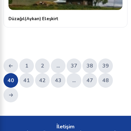
Düzağıl(Aykan) Eleşkirt
1
2
...
37
38
39
40
41
42
43
...
47
48
İletişim