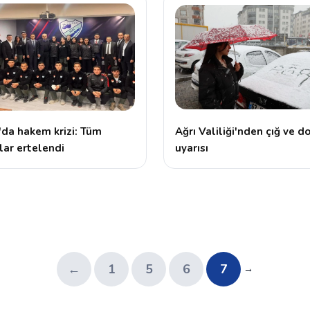
'da hakem krizi: Tüm
Ağrı Valiliği'nden çığ ve d
ar ertelendi
uyarısı
←
1
5
6
7
→